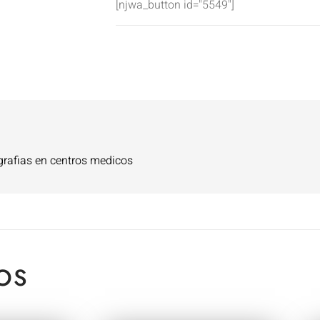
[njwa_button id="5549"]
grafias en centros medicos
OS