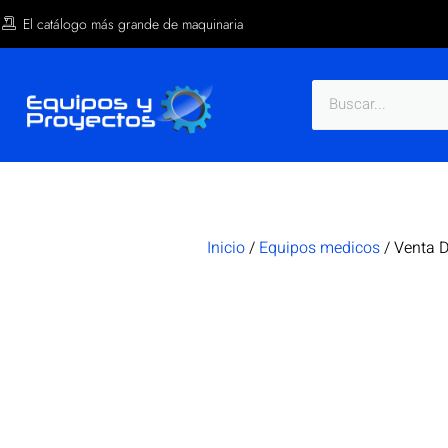
El catálogo más grande de maquinaria
Inicio
/
Equipos medicos
/ Venta D