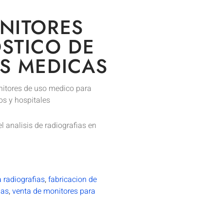
NITORES
STICO DE
S MEDICAS
itores de uso medico para
cos y hospitales
 analisis de radiografias en
 radiografias
,
fabricacion de
ias
,
venta de monitores para