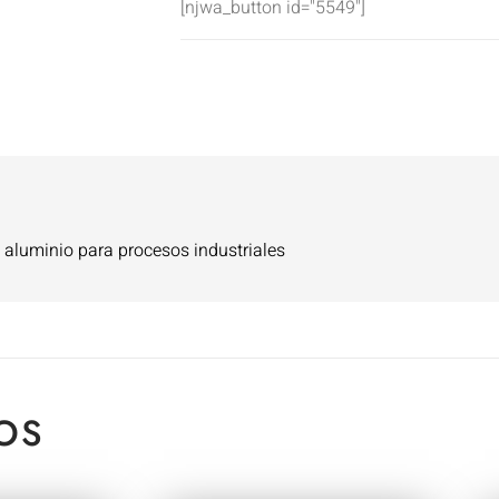
[njwa_button id="5549"]
 aluminio para procesos industriales
OS