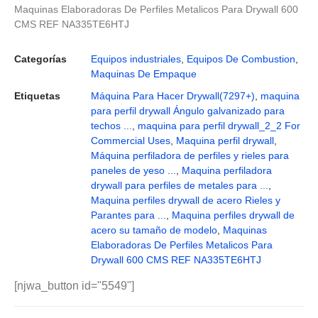
Maquinas Elaboradoras De Perfiles Metalicos Para Drywall 600
CMS REF NA335TE6HTJ
Categorías
Equipos industriales
,
Equipos De Combustion
,
Maquinas De Empaque
Etiquetas
Máquina Para Hacer Drywall(7297+)
,
maquina
para perfil drywall Ángulo galvanizado para
techos ...
,
maquina para perfil drywall_2_2 For
Commercial Uses
,
Maquina perfil drywall
,
Máquina perfiladora de perfiles y rieles para
paneles de yeso ...
,
Maquina perfiladora
drywall para perfiles de metales para ...
,
Maquina perfiles drywall de acero Rieles y
Parantes para ...
,
Maquina perfiles drywall de
acero su tamaño de modelo
,
Maquinas
Elaboradoras De Perfiles Metalicos Para
Drywall 600 CMS REF NA335TE6HTJ
[njwa_button id="5549"]