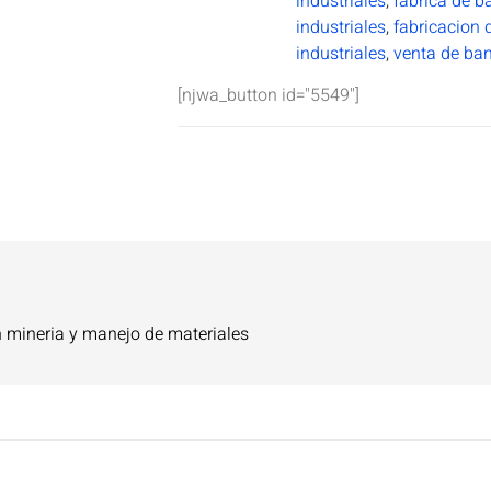
industriales
,
fabrica de b
industriales
,
fabricacion 
industriales
,
venta de ban
[njwa_button id="5549"]
 mineria y manejo de materiales