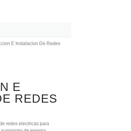
ccion E Instalacion De Redes
N E
DE REDES
de redes electricas para
suministro de energia.