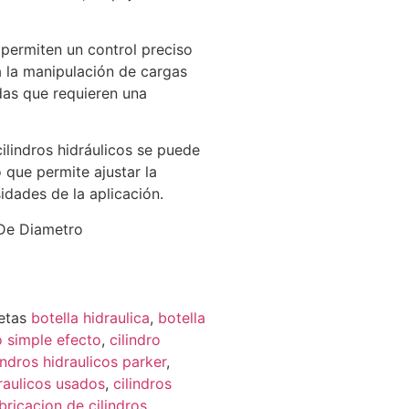
 permiten un control preciso
ta la manipulación de cargas
das que requieren una
cilindros hidráulicos se puede
o que permite ajustar la
dades de la aplicación.
 De Diametro
etas
botella hidraulica
,
botella
co simple efecto
,
cilindro
indros hidraulicos parker
,
draulicos usados
,
cilindros
bricacion de cilindros