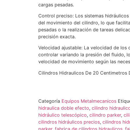
cargas pesadas.
Control preciso: Los sistemas hidráulicos
del movimiento del cilindro, lo que facili
pesadas o la realización de tareas delica
precisión exacta.
Velocidad ajustable: La velocidad de los 
controlar variando la presión del fluido, l
velocidad de movimiento según las necesi
Cilindros Hidraulicos De 20 Centimetros
Categoría
Equipos Metalmecanicos
Etiqu
hidraulica doble efecto
,
cilindro hidrauli
hidráulico telescópico
,
cilindro parker
,
cil
cilindros hidráulicos precios
,
cilindros hi
parker
,
fabrica de cilindros hidraulicos
,
fa