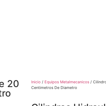
De 20
Inicio
/
Equipos Metalmecanicos
/ Cilindr
Centimetros De Diametro
tro