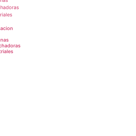
cacion
inas
chadoras
riales